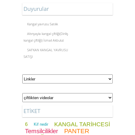
Duyurular
Kangal yavrusu Satılık
Altınyayla kangal çiftliği(Diriliş
kangal çiftliği) İsmail Akbulut
SAFKAN KANGAL YAVRUSU
SATIŞI
ETİKET
KANGAL TARİHCESİ
6
Kif nedir
PANTER
Temsilcilikler