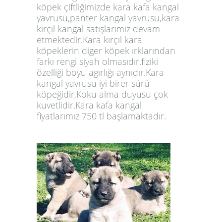
köpek çiftliğimizde kara kafa kangal
yavrusu,panter kangal yavrusu,
kara
kırçıl kangal
satışlarımız devam
etmektedir.Kara kırçıl kara
köpeklerin diger köpek ırklarından
farkı rengi siyah olmasıdır.fiziki
özelliği boyu agırlığı aynıdır.Kara
kangal yavrusu iyi birer sürü
köpeğidir,Koku alma duyusu çok
kuvetlidir.Kara kafa kangal
fiyatlarımız 750 tl başlamaktadır.