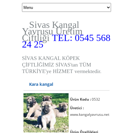
Sivas Kangal
Yavrusu Üretim
Çiftliği
TEL: 0545 568
24 25
SİVAS KANGAL KÖPEK
ÇİFTLİĞİMİZ SİVAS'tan TÜM
TÜRKİYE'ye HİZMET vermektedir.
Kara kangal
Ürün Kodu :
0532
Üretici :
www.kangalyavrusu.net
Ürün Özellikleri