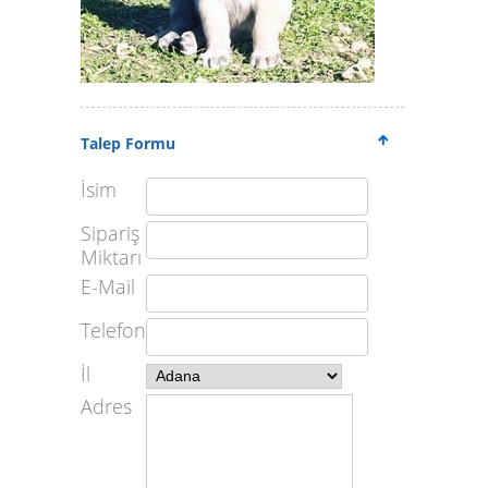
Talep Formu
İsim
Sipariş
Miktarı
E-Mail
Telefon
İl
Adres