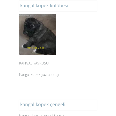
kangal köpek kulübesi
KANGAL YAVRUSU
Kangal köpek yavru satışı
kangal köpek çengeli
Kangal demir çengelli tasma