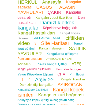
HERKÜL
Anasayfa
Kangalın
CASUS
TALASIN
sadakati
YAVRULARI
ÇAKIR
Kangalın
cesareti
Kangalın vucut özellikleri
Deri
Damızlık erkek
hastalıkları
kangallar
Köpekler ve bağışıklık
Kangal hastalıkları
Kangal Köpek
çiftlikten
Bakımı
GADDAR ve ÇAKAL
video
Site Haritası
3
Temel
SATILIK
itaat eğitimi
Kangalın deneyimi
YAVRULAR
Kangallarda çiftleşme
Parolamı unuttum
AYI BOGANIN YENİ
ATEŞ
Sivas Kangal Çiftliği
YAVRULARI
Kangalın tarihçesi
kangal yavrusu aşı takvimi
ÇITA
Yavru Köpeklere Eğitimi
2
İletişim
Arşiv >>
1
4
Kangalın komutları
AYIBOGAN
Damızlık dişi kangallar
Kangal köpek
Kangal köpek özellikleri
isimleri
Kangalın kurt boğması
Altınyayla köpek çiftliği akbaş yavru satışı.