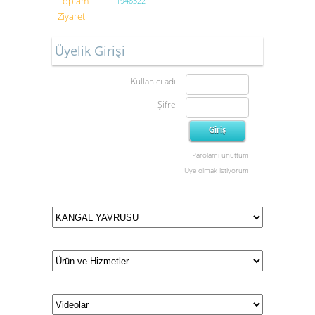
Toplam
1948322
Ziyaret
Üyelik Girişi
Kullanıcı adı
Şifre
Parolamı unuttum
Üye olmak istiyorum