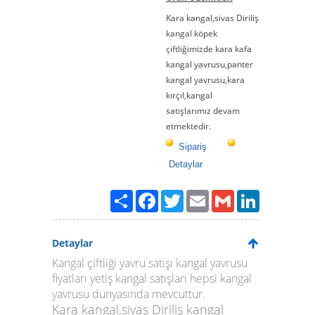
Kara kangal,sivas Diriliş
kangal köpek
çiftliğimizde kara kafa
kangal yavrusu,panter
kangal yavrusu,kara
kırçıl,kangal
satışlarımız devam
etmektedir.
Sipariş
Detaylar
Paylaş
Facebook
Twitter
Email
Gmail
LinkedIn
Detaylar
Kangal çiftliği yavru satışı
kangal yavrusu
fiyatları
yetiş kangal satışları hepsi kangal
yavrusu dünyasında mevcuttur.
Kara kangal
,sivas Diriliş kangal