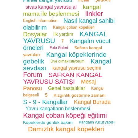
Panter kangal yavrusu
İncele
ŞİRKAN
kangal
sivas kangal yavrusu al
linkler
mama ile beslenmesi
Nasıl kangal sahibi
English information
olabilirim
Kangal çoban köpekleri
KANGAL
Dosyalar
İlk yardım
YAVRUSU
Kangalın vücut
7
örneleri
Safkan kangal
Foto Galeri
Kangal köpeklerinde
yavruları
gebelik
Kangal
Üye olmak istiyorum
sevdası
kangal yavrusu seçimi
Forum
SAFKAN KANGAL
YAVRUSU SATIŞI
Mesaj
Panosu
Genel hastalıklar
Kangal
5
belgeseli
Kızgınlık gösterme zamanı
S - 9 - Kangallar
Kangal Burada
Yavru kangalların beslenmesi
Kangal çoban köpeği eğitimi
Köpeklerde günlük bakım
Kangalın vücut yapısı
Damızlık kangal köpekleri