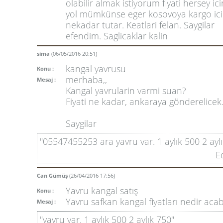
olabilir almak istiyorum fiyati hersey ic
yol mümkünse eger kosovoya kargo ic
nekadar tutar. Keatlari felan. Saygilar
efendim. Saglicaklar kalin
sima
(06/05/2016 20:51)
kangal yavrusu
Konu :
merhaba,,
Mesaj :
Kangal yavrularin varmi suan?
Fiyati ne kadar, ankaraya gönderelicek.
Saygilar
"05547455253 ara yavru var. 1 aylık 500 2 ayl
E
Can Gümüş
(26/04/2016 17:56)
Yavru kangal satış
Konu :
Yavru safkan kangal fiyatları nedir aca
Mesaj :
"yavru var. 1 aylık 500 2 aylık 750"