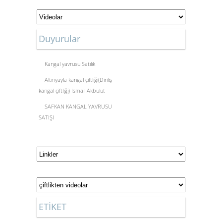
Duyurular
Kangal yavrusu Satılık
Altınyayla kangal çiftliği(Diriliş
kangal çiftliği) İsmail Akbulut
SAFKAN KANGAL YAVRUSU
SATIŞI
ETİKET