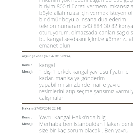
biriyim 800 tl ücreti vermem imkansız
böyle allah rızası için vermek isteyen o
bir ömür boyu o insana dua ederim
telefon numaram 543 884 30 82 kony
oturuyorum. olmazsada canları sağ ol
bu kangal sevdasını içimize gömeriz.. a
emanet olun
özgür çavdar
(07/04/2016 09:44)
kangal
Konu :
1 dişi 1 erkek kangal yavrusu fiyatı ne
Mesaj :
kadar..manisa ya gönderim
yapabilirmisiniz.birde mail e yavru
resimlerini atıp seçme şansımız varmı.iy
çalışmalar
Hakan
(27/03/2016 22:14)
Yavru Kangal Hakkı'nda bilgi
Konu :
Merhaba ben istanbuldan Hakan ben
Mesaj :
size bir kaç sorum olacak . Ben yavru