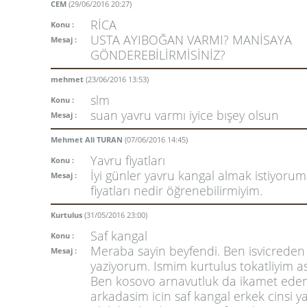
CEM
(29/06/2016 20:27)
RİCA
Konu :
USTA AYIBOĞAN VARMI? MANİSAYA
Mesaj :
GÖNDEREBİLİRMİSİNİZ?
mehmet
(23/06/2016 13:53)
slm
Konu :
suan yavru varmı iyice bışey olsun
Mesaj :
Mehmet Ali TURAN
(07/06/2016 14:45)
Yavru fiyatları
Konu :
İyi günler yavru kangal almak istiyorum
Mesaj :
fiyatları nedir öğrenebilirmiyim.
Kurtulus
(31/05/2016 23:00)
Saf kangal
Konu :
Meraba sayin beyfendi. Ben isvicreden
Mesaj :
yaziyorum. Ismim kurtulus tokatliyim as
Ben kosovo arnavutluk da ikamet ede
arkadasim icin saf kangal erkek cinsi y