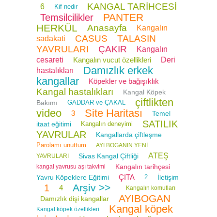
KANGAL TARİHCESİ
6
Kif nedir
PANTER
Temsilcilikler
HERKÜL
Anasayfa
Kangalın
CASUS
TALASIN
sadakati
YAVRULARI
ÇAKIR
Kangalın
cesareti
Kangalın vucut özellikleri
Deri
Damızlık erkek
hastalıkları
kangallar
Köpekler ve bağışıklık
Kangal hastalıkları
Kangal Köpek
çiftlikten
Bakımı
GADDAR ve ÇAKAL
video
Site Haritası
3
Temel
SATILIK
itaat eğitimi
Kangalın deneyimi
YAVRULAR
Kangallarda çiftleşme
Parolamı unuttum
AYI BOGANIN YENİ
ATEŞ
Sivas Kangal Çiftliği
YAVRULARI
Kangalın tarihçesi
kangal yavrusu aşı takvimi
ÇITA
Yavru Köpeklere Eğitimi
2
İletişim
Arşiv >>
1
4
Kangalın komutları
AYIBOGAN
Damızlık dişi kangallar
Kangal köpek
Kangal köpek özellikleri