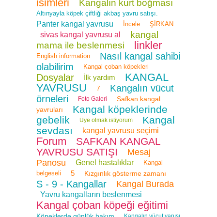
isimleri
Kangalın kurt boğması
Altınyayla köpek çiftliği akbaş yavru satışı.
Panter kangal yavrusu
İncele
ŞİRKAN
kangal
sivas kangal yavrusu al
linkler
mama ile beslenmesi
Nasıl kangal sahibi
English information
olabilirim
Kangal çoban köpekleri
KANGAL
Dosyalar
İlk yardım
YAVRUSU
Kangalın vücut
7
örneleri
Safkan kangal
Foto Galeri
Kangal köpeklerinde
yavruları
gebelik
Kangal
Üye olmak istiyorum
sevdası
kangal yavrusu seçimi
Forum
SAFKAN KANGAL
YAVRUSU SATIŞI
Mesaj
Panosu
Genel hastalıklar
Kangal
5
belgeseli
Kızgınlık gösterme zamanı
S - 9 - Kangallar
Kangal Burada
Yavru kangalların beslenmesi
Kangal çoban köpeği eğitimi
Köpeklerde günlük bakım
Kangalın vücut yapısı