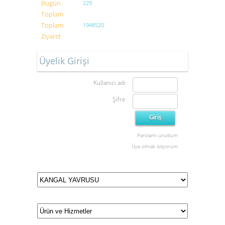
Bugün
229
Toplam
Toplam
1948520
Ziyaret
Üyelik Girişi
Kullanıcı adı
Şifre
Parolamı unuttum
Üye olmak istiyorum