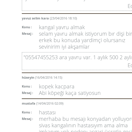
E
yavuz selim kara
(23/04/2016 18:10)
kangal yavru almak
Konu :
selam yavru almak istiyorum bır dişi bi
Mesaj :
erkek bu konuda yardimçi olursanız
sevinirim iyi akşamlar
"05547455253 ara yavru var. 1 aylık 500 2 ayl
E
hüseyin
(16/04/2016 14:15)
kopek kacpara
Konu :
Abi köpeği kaça satiyosun
Mesaj :
mustafa
(14/04/2016 02:09)
hastası
Konu :
merhaba bu mesajı konyadan yolluyo
Mesaj :
sivas kangalının hastasıyım ama alma
imkanım yok nedenı asgari ücretle geç