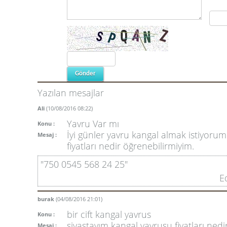
Yazılan mesajlar
Ali
(10/08/2016 08:22)
Yavru Var mı
Konu :
İyi günler yavru kangal almak istiyorum
Mesaj :
fiyatları nedir öğrenebilirmiyim.
"750 0545 568 24 25"
E
burak
(04/08/2016 21:01)
bir cift kangal yavrus
Konu :
sivastayım kangal yavrusu fiyatları nedi
Mesaj :