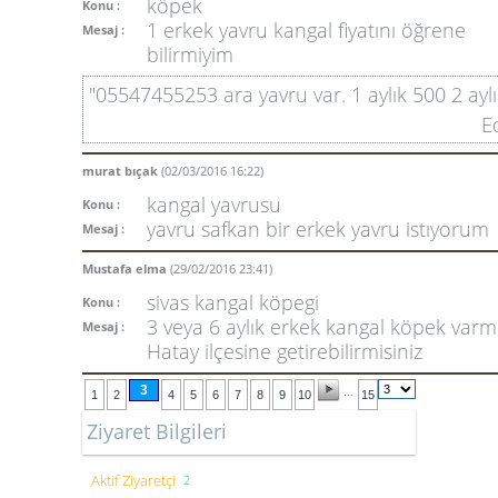
köpek
Konu :
1 erkek yavru kangal fiyatını öğrene
Mesaj :
bilirmiyim
"05547455253 ara yavru var. 1 aylık 500 2 ayl
E
murat bıçak
(02/03/2016 16:22)
kangal yavrusu
Konu :
yavru safkan bir erkek yavru istıyorum
Mesaj :
Mustafa elma
(29/02/2016 23:41)
sivas kangal köpegi
Konu :
3 veya 6 aylık erkek kangal köpek varm
Mesaj :
Hatay ilçesine getirebilirmisiniz
3
...
1
2
4
5
6
7
8
9
10
15
Ziyaret Bilgileri
Aktif Ziyaretçi
2