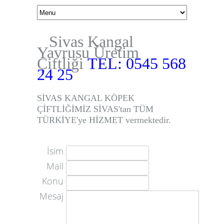
Sivas Kangal
Yavrusu Üretim
Çiftliği
TEL: 0545 568
24 25
SİVAS KANGAL KÖPEK
ÇİFTLİĞİMİZ SİVAS'tan TÜM
TÜRKİYE'ye HİZMET vermektedir.
İsim
Mail
Konu
Mesaj