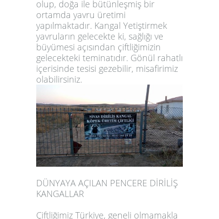
olup, doğa ile bütünleşmiş bir
ortamda yavru üretimi
yapılmaktadır. Kangal Yetiştirmek
yavruların gelecekte ki, sağlığı ve
büyümesi açısından çiftliğimizin
gelecekteki teminatıdır. Gönül rahatlı
içerisinde tesisi gezebilir, misafirimiz
olabilirsiniz.
DÜNYAYA AÇILAN PENCERE DİRİLİŞ
KANGALLAR
Çiftliğimiz Türkiye, geneli olmamakla