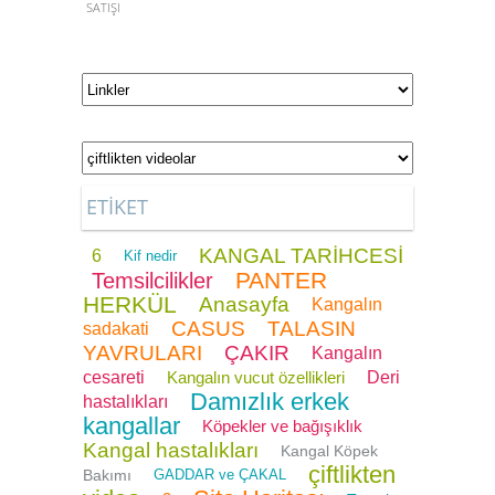
SATIŞI
ETİKET
KANGAL TARİHCESİ
6
Kif nedir
PANTER
Temsilcilikler
HERKÜL
Anasayfa
Kangalın
CASUS
TALASIN
sadakati
YAVRULARI
ÇAKIR
Kangalın
cesareti
Kangalın vucut özellikleri
Deri
Damızlık erkek
hastalıkları
kangallar
Köpekler ve bağışıklık
Kangal hastalıkları
Kangal Köpek
çiftlikten
Bakımı
GADDAR ve ÇAKAL