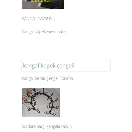
KANGAL YAVRUSU
Kangal köpek yavru satışı
kangal köpek çengeli
Kangal demir çengelli tasma
kurtlara karşı kangala takılır.