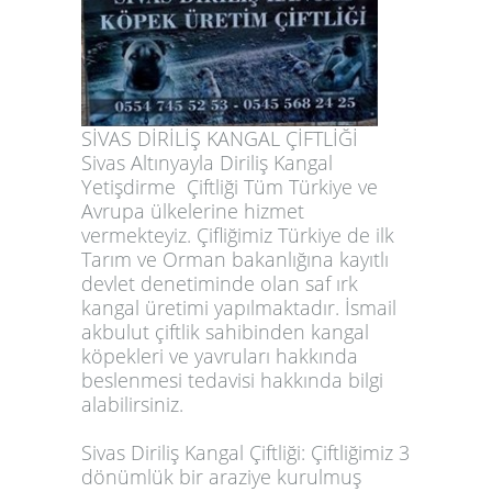
SİVAS DİRİLİŞ KANGAL ÇİFTLİĞİ
Sivas Altınyayla Diriliş Kangal
Yetişdirme Çiftliği Tüm Türkiye ve
Avrupa ülkelerine hizmet
vermekteyiz. Çifliğimiz Türkiye de ilk
Tarım ve Orman bakanlığına kayıtlı
devlet denetiminde olan saf ırk
kangal üretimi yapılmaktadır. İsmail
akbulut çiftlik sahibinden kangal
köpekleri ve yavruları hakkında
beslenmesi tedavisi hakkında bilgi
alabilirsiniz.
Sivas Diriliş Kangal Çiftliği: Çiftliğimiz 3
dönümlük bir araziye kurulmuş