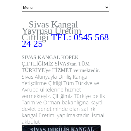
Sivas Kangal
Yavrusu Üretim
Çiftliği
TEL: 0545 568
24 25
SİVAS KANGAL KÖPEK
ÇİFTLİĞİMİZ SİVAS'tan TÜM
TÜRKİYE'ye HİZMET vermektedir.
Sivas Altınyayla Diriliş Kangal
Yetişdirme Çiftliği Tüm Türkiye ve
Avrupa ülkelerine hizmet
vermekteyiz. Çifliğimiz Türkiye de ilk
Tarım ve Orman bakanlığına kayıtlı
devlet denetiminde olan saf ırk
kangal üretimi yapılmaktadır. İsmail
akbulut