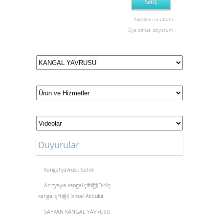
Parolamı unuttum
Üye olmak istiyorum
Duyurular
Kangal yavrusu Satılık
Altınyayla kangal çiftliği(Diriliş
kangal çiftliği) İsmail Akbulut
SAFKAN KANGAL YAVRUSU