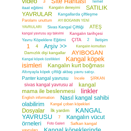
video
Site Haritası
3
Temel
SATILIK
itaat eğitimi
Kangalın deneyimi
YAVRULAR
Kangallarda çiftleşme
Parolamı unuttum
AYI BOGANIN YENİ
ATEŞ
Sivas Kangal Çiftliği
YAVRULARI
Kangalın tarihçesi
kangal yavrusu aşı takvimi
ÇITA
Yavru Köpeklere Eğitimi
2
İletişim
Arşiv >>
1
4
Kangalın komutları
AYIBOGAN
Damızlık dişi kangallar
Kangal köpek
Kangal köpek özellikleri
isimleri
Kangalın kurt boğması
Altınyayla köpek çiftliği akbaş yavru satışı.
Panter kangal yavrusu
İncele
ŞİRKAN
kangal
sivas kangal yavrusu al
linkler
mama ile beslenmesi
Nasıl kangal sahibi
English information
olabilirim
Kangal çoban köpekleri
KANGAL
Dosyalar
İlk yardım
YAVRUSU
Kangalın vücut
7
örneleri
Safkan kangal
Foto Galeri
Kangal köpeklerinde
yavruları