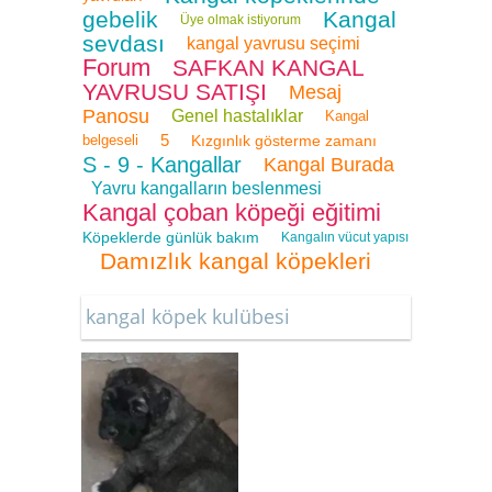
gebelik
Kangal
Üye olmak istiyorum
sevdası
kangal yavrusu seçimi
Forum
SAFKAN KANGAL
YAVRUSU SATIŞI
Mesaj
Panosu
Genel hastalıklar
Kangal
5
belgeseli
Kızgınlık gösterme zamanı
S - 9 - Kangallar
Kangal Burada
Yavru kangalların beslenmesi
Kangal çoban köpeği eğitimi
Köpeklerde günlük bakım
Kangalın vücut yapısı
Damızlık kangal köpekleri
kangal köpek kulübesi