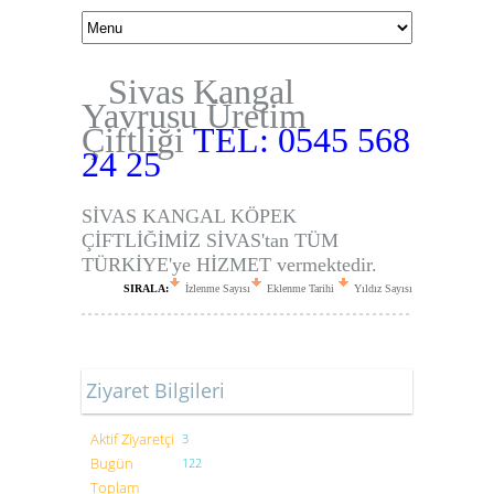
Sivas Kangal
Yavrusu Üretim
Çiftliği
TEL: 0545 568
24 25
SİVAS KANGAL KÖPEK
ÇİFTLİĞİMİZ SİVAS'tan TÜM
TÜRKİYE'ye HİZMET vermektedir.
SIRALA:
İzlenme Sayısı
Eklenme Tarihi
Yıldız Sayısı
Ziyaret Bilgileri
Aktif Ziyaretçi
3
Bugün
122
Toplam