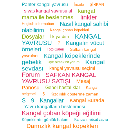
Panter kangal yavrusu
İncele
ŞİRKAN
kangal
sivas kangal yavrusu al
linkler
mama ile beslenmesi
Nasıl kangal sahibi
English information
olabilirim
Kangal çoban köpekleri
KANGAL
Dosyalar
İlk yardım
YAVRUSU
Kangalın vücut
7
örneleri
Safkan kangal
Foto Galeri
Kangal köpeklerinde
yavruları
gebelik
Kangal
Üye olmak istiyorum
sevdası
kangal yavrusu seçimi
Forum
SAFKAN KANGAL
YAVRUSU SATIŞI
Mesaj
Panosu
Genel hastalıklar
Kangal
5
belgeseli
Kızgınlık gösterme zamanı
S - 9 - Kangallar
Kangal Burada
Yavru kangalların beslenmesi
Kangal çoban köpeği eğitimi
Köpeklerde günlük bakım
Kangalın vücut yapısı
Damızlık kangal köpekleri