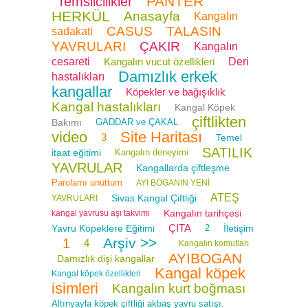
PANTER
Temsilcilikler
HERKÜL
Anasayfa
Kangalın
CASUS
TALASIN
sadakati
YAVRULARI
ÇAKIR
Kangalın
cesareti
Kangalın vucut özellikleri
Deri
Damızlık erkek
hastalıkları
kangallar
Köpekler ve bağışıklık
Kangal hastalıkları
Kangal Köpek
çiftlikten
Bakımı
GADDAR ve ÇAKAL
video
Site Haritası
3
Temel
SATILIK
itaat eğitimi
Kangalın deneyimi
YAVRULAR
Kangallarda çiftleşme
Parolamı unuttum
AYI BOGANIN YENİ
ATEŞ
Sivas Kangal Çiftliği
YAVRULARI
Kangalın tarihçesi
kangal yavrusu aşı takvimi
ÇITA
Yavru Köpeklere Eğitimi
2
İletişim
Arşiv >>
1
4
Kangalın komutları
AYIBOGAN
Damızlık dişi kangallar
Kangal köpek
Kangal köpek özellikleri
isimleri
Kangalın kurt boğması
Altınyayla köpek çiftliği akbaş yavru satışı.