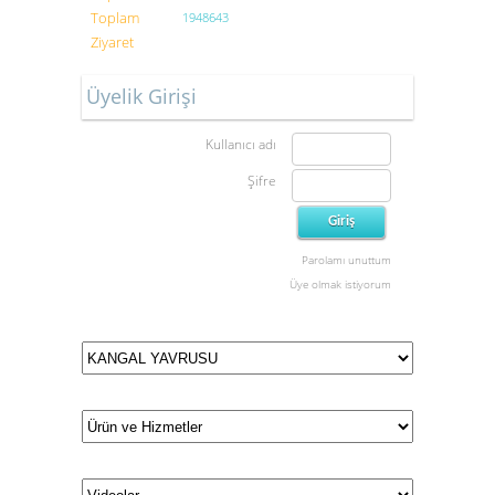
Toplam
1948643
Ziyaret
Üyelik Girişi
Kullanıcı adı
Şifre
Parolamı unuttum
Üye olmak istiyorum