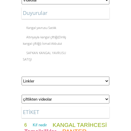
Duyurular
Kangal yavrusu Satılık
Altınyayla kangal çiftliği(Diriliş
kangal çiftliği) İsmail Akbulut
SAFKAN KANGAL YAVRUSU
SATIŞI
ETİKET
KANGAL TARİHCESİ
6
Kif nedir