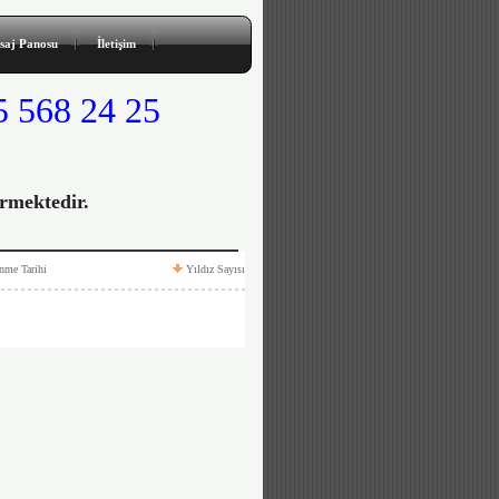
saj Panosu
İletişim
 568 24 25
ektedir.
nme Tarihi
Yıldız Sayısı