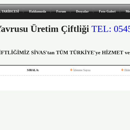
 TARİHCESİ
Hakkımızda
Forum
Dosyalar
Foto Galeri
Me
avrusu Üretim Çiftliği
TEL: 0545
TLİĞİMİZ SİVAS'tan TÜM TÜRKİYE'ye HİZMET verm
SIRALA:
İzlenme Sayısı
Ekle