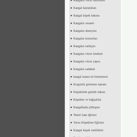
Kangalın vucut özellikleri
Kangal hastalıkları
Kangal köpek bakımı
Kangalın cesareti
Kangalın deneyimi
Kangalın komutları
Kangalın tarihçesi
Kangalın vücut örnekeri
Kangalın vücut yapısı
Kangalın sadakati
kangal mama ile beslenmesi
Kızgınlık gösterme zamanı
Köpeklerde günlük bakım
Köpekler ve bağışıklık
Kangallarda çiftleşme
Temel itaat eğitimi
Yavru Köpeklere Eğitimi
Kangal köpek özellikleri