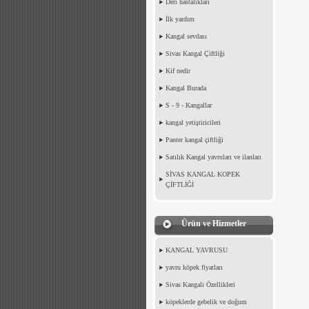
Deri hastalıkları
İlk yardım
Kangal sevdası
Sivas Kangal Çiftliği
Kif nedir
Kangal Burada
S - 9 - Kangallar
kangal yetiştiricileri
Panter kangal çiftliği
Satılık Kangal yavruları ve ilanları
SİVAS KANGAL KOPEK
ÇİFTLİĞİ
Ürün ve Hizmetler
KANGAL YAVRUSU
yavru köpek fiyatları
Sivas Kangalı Özellikleri
köpeklerde gebelik ve doğum