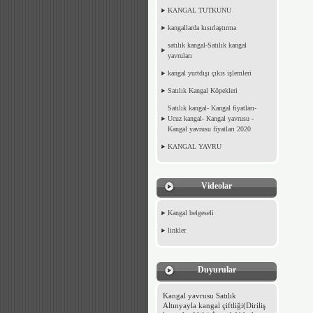
KANGAL TUTKUNU
kangallarda kısırlaştırma
satılık kangal-Satılık kangal
yavruları
kangal yurtdışı çıkıs işlemleri
Satılık Kangal Köpekleri
Satılık kangal- Kangal fiyatları-
Ucuz kangal- Kangal yavrusu -
Kangal yavrusu fiyatları 2020
KANGAL YAVRU
Videolar
Kangal belgeseli
linkler
Duyurular
Kangal yavrusu Satılık
Altınyayla kangal çiftliği(Diriliş