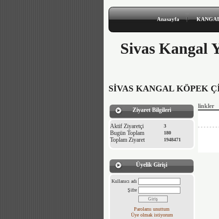
Anasayfa
KANGAL
Sivas Kangal Y
SİVAS KANGAL KÖPEK ÇİF
linkler
Ziyaret Bilgileri
Aktif Ziyaretçi
3
Bugün Toplam
180
Toplam Ziyaret
1948471
Üyelik Girişi
Kullanıcı adı
Şifre
Parolamı unuttum
Üye olmak istiyorum