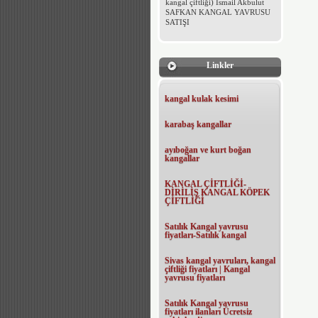
kangal çiftliği) İsmail Akbulut
SAFKAN KANGAL YAVRUSU
SATIŞI
Linkler
kangal kulak kesimi
karabaş kangallar
ayıboğan ve kurt boğan
kangallar
KANGAL ÇİFTLİĞİ-
DİRİLİŞ KANGAL KÖPEK
ÇİFTLİĞİ
Satılık Kangal yavrusu
fiyatları-Satılık kangal
Sivas kangal yavruları, kangal
çiftliği fiyatları | Kangal
yavrusu fiyatları
Satılık Kangal yavrusu
fiyatları ilanları Ücretsiz