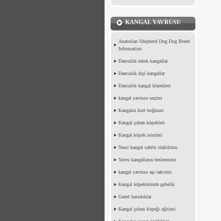
KANGAL YAVRUSU
Anatolian Shepherd Dog Dog Breed
Information
Damızlık erkek kangallar
Damızlık dişi kangallar
Damızlık kangal köpekleri
kangal yavrusu seçimi
Kangalın kurt boğması
Kangal çoban köpekleri
Kangal köpek isimleri
Nasıl kangal sahibi olabilirim
Yavru kangalların beslenmesi
kangal yavrusu aşı takvimi
Kangal köpeklerinde gebelik
Genel hastalıklar
Kangal çoban köpeği eğitimi