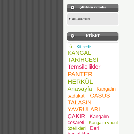
çiftlikten videolar
çiftlikten video
ETİKET
6
Kif nedir
KANGAL
TARİHCESİ
Temsilcilikler
PANTER
HERKÜL
Anasayfa
Kangalın
CASUS
sadakati
TALASIN
YAVRULARI
ÇAKIR
Kangalın
cesareti
Kangalın vucut
özellikleri
Deri
hastalıkları